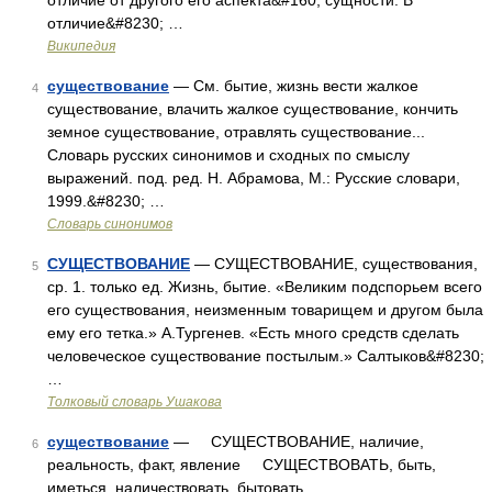
отличие от другого его аспекта&#160; сущности. В
отличие&#8230; …
Википедия
существование
— См. бытие, жизнь вести жалкое
4
существование, влачить жалкое существование, кончить
земное существование, отравлять существование...
Словарь русских синонимов и сходных по смыслу
выражений. под. ред. Н. Абрамова, М.: Русские словари,
1999.&#8230; …
Словарь синонимов
СУЩЕСТВОВАНИЕ
— СУЩЕСТВОВАНИЕ, существования,
5
ср. 1. только ед. Жизнь, бытие. «Великим подспорьем всего
его существования, неизменным товарищем и другом была
ему его тетка.» А.Тургенев. «Есть много средств сделать
человеческое существование постылым.» Салтыков&#8230;
…
Толковый словарь Ушакова
существование
— СУЩЕСТВОВАНИЕ, наличие,
6
реальность, факт, явление СУЩЕСТВОВАТЬ, быть,
иметься, наличествовать, бытовать …