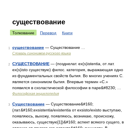
существование
Толкование
Перевод
Книги
существование
— Существование …
1
Словарь синонимов русского языка
СУЩЕСТВОВАНИЕ
— (позднелат. ex(s)istentia, от лат.
2
ex(s)isto существую) филос. категория, выражающая одно
из фундаментальных свойств бытия. Во многих учениях С.
является синонимом бытия. Впервые термин «С.»
появился в схоластической философии в паре&#8230; …
Философская энциклопедия
Существование
— Существование&#160;
3
(лат.&#160;exsistentia/existentia от exsisto/existo выступаю,
появляюсь, выхожу, появляюсь, возникаю, происхожу,
оказываюсь, существую[1])&#160; аспект всякого сущего, в