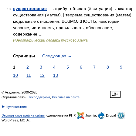
существование
— атрибут объекта (# ситуации). ↓ квантор
10
существования (матем). | теорема существования (матем).
модальные отношения. ВОЗМОЖНОСТЬ, некоторый
условие, истинность, правильность, обоснование,
содержание …
Идеографический словарь русского языка
Страницы
Следующая
→
1
2
3
4
5
6
7
8
9
10
11
12
13
© Академик, 2000-2026
18+
Обратная связь:
Техподдержка
,
Реклама на сайте
👣 Путешествия
Экспорт словарей на сайты
, сделанные на PHP,
Joomla,
Drupal,
WordPress, MODx.