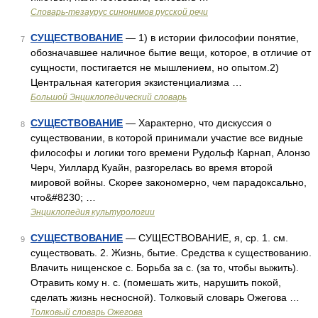
Словарь-тезаурус синонимов русской речи
СУЩЕСТВОВАНИЕ
— 1) в истории философии понятие,
7
обозначавшее наличное бытие вещи, которое, в отличие от
сущности, постигается не мышлением, но опытом.2)
Центральная категория экзистенциализма …
Большой Энциклопедический словарь
СУЩЕСТВОВАНИЕ
— Характерно, что дискуссия о
8
существовании, в которой принимали участие все видные
философы и логики того времени Рудольф Карнап, Алонзо
Черч, Уиллард Куайн, разгорелась во время второй
мировой войны. Скорее закономерно, чем парадоксально,
что&#8230; …
Энциклопедия культурологии
СУЩЕСТВОВАНИЕ
— СУЩЕСТВОВАНИЕ, я, ср. 1. см.
9
существовать. 2. Жизнь, бытие. Средства к существованию.
Влачить нищенское с. Борьба за с. (за то, чтобы выжить).
Отравить кому н. с. (помешать жить, нарушить покой,
сделать жизнь несносной). Толковый словарь Ожегова …
Толковый словарь Ожегова